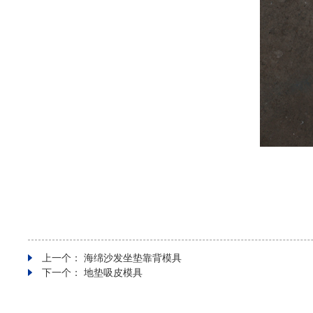
上一个：
海绵沙发坐垫靠背模具
下一个：
地垫吸皮模具